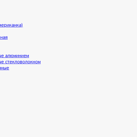
мериканка)
ьная
ые алюминием
ые стекловолокном
нные