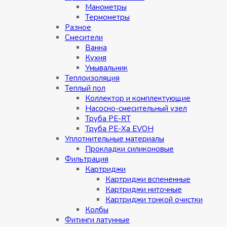
Манометры
Термометры
Разное
Смесители
Ванна
Кухня
Умывальник
Теплоизоляция
Теплый пол
Коллектор и комплектующие
Насосно-смесительный узел
Труба PE-RT
Труба PE-Xa EVOH
Уплотнительные материалы
Прокладки силиконовые
Фильтрация
Картриджи
Картриджи вспененные
Картриджи ниточные
Картриджи тонкой очистки
Колбы
Фитинги латунные