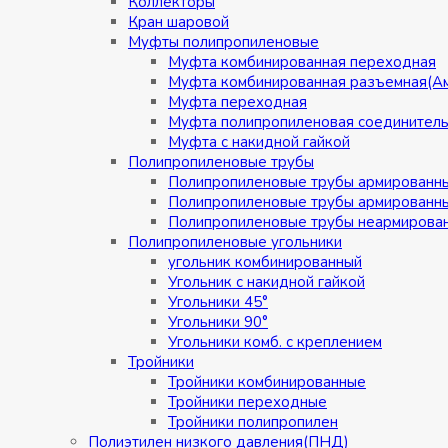
Коллекторы
Кран шаровой
Муфты полипропиленовые
Муфта комбинированная переходная
Муфта комбинированная разъемная(А
Муфта переходная
Муфта полипропиленовая соединител
Муфта с накидной гайкой
Полипропиленовые трубы
Полипропиленовые трубы армированн
Полипропиленовые трубы армированн
Полипропиленовые трубы неармирова
Полипропиленовые угольники
угольник комбинированный
Угольник с накидной гайкой
Угольники 45°
Угольники 90°
Угольники комб. с креплением
Тройники
Тройники комбинированные
Тройники переходные
Тройники полипропилен
Полиэтилен низкого давления(ПНД)