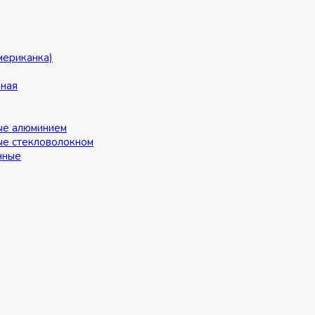
мериканка)
ьная
ые алюминием
ые стекловолокном
нные