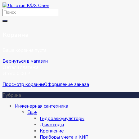
Перейти
к
содержимому
Корзина
Ваша корзина пуста
Вернуться в магазин
Детали платежа
Итого
0,00
Р
Просмотр корзины
Оформление заказа
Рубрика
Инженерная сантехника
Eще
Гидроаккумуляторы
Дымоходы
Крепление
Приборы учета и КИП