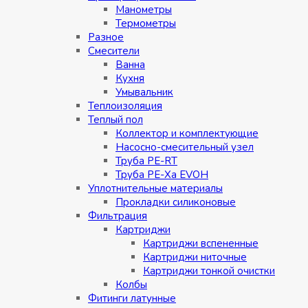
Манометры
Термометры
Разное
Смесители
Ванна
Кухня
Умывальник
Теплоизоляция
Теплый пол
Коллектор и комплектующие
Насосно-смесительный узел
Труба PE-RT
Труба PE-Xa EVOH
Уплотнительные материалы
Прокладки силиконовые
Фильтрация
Картриджи
Картриджи вспененные
Картриджи ниточные
Картриджи тонкой очистки
Колбы
Фитинги латунные