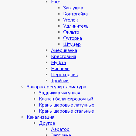
Eщe
Заглушка
Контргайка
Уголок
Удлинитель
Фильтр
Футорка
Штуцер
Американка
Крестовина
Муфта
Ниппель
Переходник
Тройник
Запорно-регулир. арматура
Задвижка чугунная
Клапан балансировочный
Краны шаровые латунные
Краны шаровые стальные
Канализация
Другое
Аэратор
Заглушкa