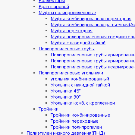
Коллекторы
Кран шаровой
Муфты полипропиленовые
Муфта комбинированная переходная
Муфта комбинированная разъемная(А
Муфта переходная
Муфта полипропиленовая соединител
Муфта с накидной гайкой
Полипропиленовые трубы
Полипропиленовые трубы армированн
Полипропиленовые трубы армированн
Полипропиленовые трубы неармирова
Полипропиленовые угольники
угольник комбинированный
Угольник с накидной гайкой
Угольники 45°
Угольники 90°
Угольники комб. с креплением
Тройники
Тройники комбинированные
Тройники переходные
Тройники полипропилен
Полиэтилен низкого давления(ПНД)