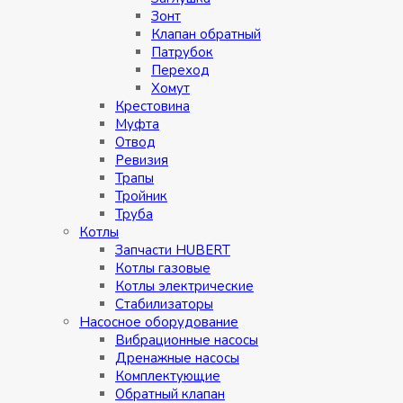
Зонт
Клапан обратный
Патрубок
Переход
Хомут
Крестовина
Муфтa
Отвод
Ревизия
Трапы
Тройник
Труба
Котлы
Запчасти HUBERT
Котлы газовые
Котлы электрические
Стабилизаторы
Насосное оборудование
Вибрационные насосы
Дренажные насосы
Комплектующие
Обратный клапан