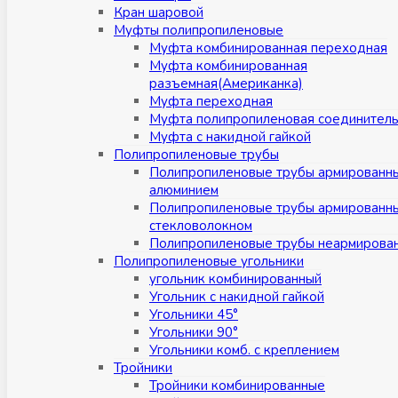
Кран шаровой
Муфты полипропиленовые
Муфта комбинированная переходная
Муфта комбинированная
разъемная(Американка)
Муфта переходная
Муфта полипропиленовая соединител
Муфта с накидной гайкой
Полипропиленовые трубы
Полипропиленовые трубы армированн
алюминием
Полипропиленовые трубы армированн
стекловолокном
Полипропиленовые трубы неармирова
Полипропиленовые угольники
угольник комбинированный
Угольник с накидной гайкой
Угольники 45°
Угольники 90°
Угольники комб. с креплением
Тройники
Тройники комбинированные