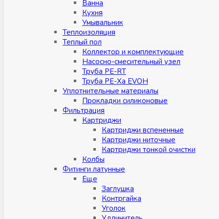
Ванна
Кухня
Умывальник
Теплоизоляция
Теплый пол
Коллектор и комплектующие
Насосно-смесительный узел
Труба PE-RT
Труба PE-Xa EVOH
Уплотнительные материалы
Прокладки силиконовые
Фильтрация
Картриджи
Картриджи вспененные
Картриджи ниточные
Картриджи тонкой очистки
Колбы
Фитинги латунные
Eщe
Заглушка
Контргайка
Уголок
Удлинитель