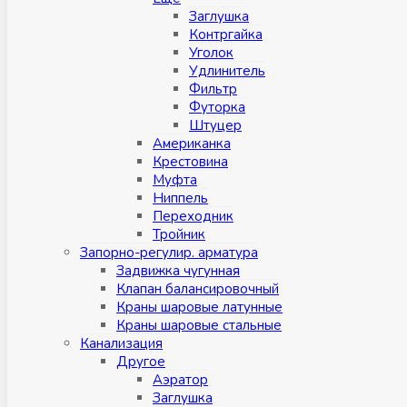
Заглушка
Контргайка
Уголок
Удлинитель
Фильтр
Футорка
Штуцер
Американка
Крестовина
Муфта
Ниппель
Переходник
Тройник
Запорно-регулир. арматура
Задвижка чугунная
Клапан балансировочный
Краны шаровые латунные
Краны шаровые стальные
Канализация
Другое
Аэратор
Заглушкa