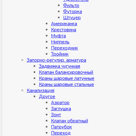
Фильтр
Футорка
Штуцер
Американка
Крестовина
Муфта
Ниппель
Переходник
Тройник
Запорно-регулир. арматура
Задвижка чугунная
Клапан балансировочный
Краны шаровые латунные
Краны шаровые стальные
Канализация
Другое
Аэратор
Заглушкa
Зонт
Клапан обратный
Патрубок
Переход