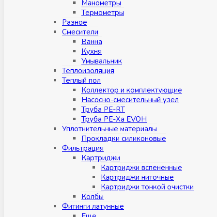
Манометры
Термометры
Разное
Смесители
Ванна
Кухня
Умывальник
Теплоизоляция
Теплый пол
Коллектор и комплектующие
Насосно-смесительный узел
Труба PE-RT
Труба PE-Xa EVOH
Уплотнительные материалы
Прокладки силиконовые
Фильтрация
Картриджи
Картриджи вспененные
Картриджи ниточные
Картриджи тонкой очистки
Колбы
Фитинги латунные
Eщe