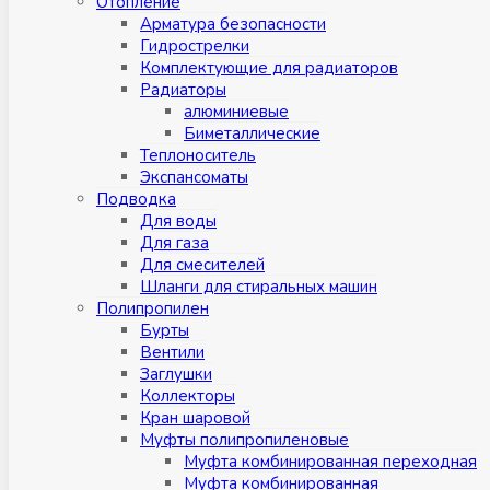
Отопление
Арматура безопасности
Гидрострелки
Комплектующие для радиаторов
Радиаторы
алюминиевые
Биметаллические
Теплоноситель
Экспансоматы
Подводка
Для воды
Для газа
Для смесителей
Шланги для стиральных машин
Полипропилен
Бурты
Вентили
Заглушки
Коллекторы
Кран шаровой
Муфты полипропиленовые
Муфта комбинированная переходная
Муфта комбинированная