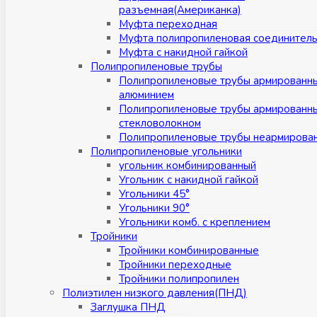
разъемная(Американка)
Муфта переходная
Муфта полипропиленовая соединител
Муфта с накидной гайкой
Полипропиленовые трубы
Полипропиленовые трубы армированн
алюминием
Полипропиленовые трубы армированн
стекловолокном
Полипропиленовые трубы неармирова
Полипропиленовые угольники
угольник комбинированный
Угольник с накидной гайкой
Угольники 45°
Угольники 90°
Угольники комб. с креплением
Тройники
Тройники комбинированные
Тройники переходные
Тройники полипропилен
Полиэтилен низкого давления(ПНД)
Заглушка ПНД