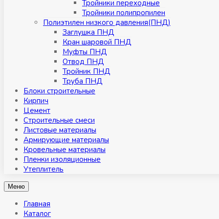
Тройники переходные
Тройники полипропилен
Полиэтилен низкого давления(ПНД)
Заглушка ПНД
Кран шаровой ПНД
Муфты ПНД
Отвод ПНД
Тройник ПНД
Труба ПНД
Блоки строительные
Кирпич
Цемент
Строительные смеси
Листовые материалы
Армирующие материалы
Кровельные материалы
Пленки изоляционные
Утеплитель
Меню
Главная
Каталог