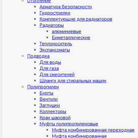
Отопление
Арматура безопасности
Гидрострелки
Комплектующие для радиаторов
Радиаторы
алюминиевые
Биметаллические
Теплоноситель
Экспансоматы
Подводка
Для воды
Для газа
Для смесителей
Шланги для стиральных машин
Полипропилен
Бурты
Вентили
Заглушки
Коллекторы
Кран шаровой
Муфты полипропиленовые
Муфта комбинированная переходная
Муфта комбинированная