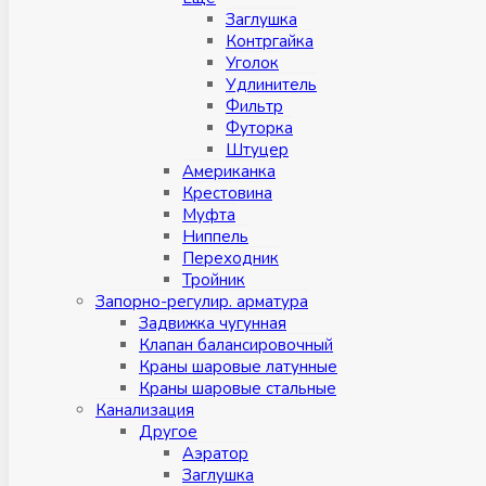
Заглушка
Контргайка
Уголок
Удлинитель
Фильтр
Футорка
Штуцер
Американка
Крестовина
Муфта
Ниппель
Переходник
Тройник
Запорно-регулир. арматура
Задвижка чугунная
Клапан балансировочный
Краны шаровые латунные
Краны шаровые стальные
Канализация
Другое
Аэратор
Заглушкa