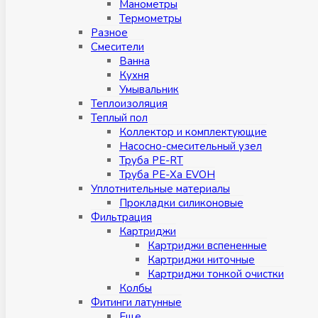
Манометры
Термометры
Разное
Смесители
Ванна
Кухня
Умывальник
Теплоизоляция
Теплый пол
Коллектор и комплектующие
Насосно-смесительный узел
Труба PE-RT
Труба PE-Xa EVOH
Уплотнительные материалы
Прокладки силиконовые
Фильтрация
Картриджи
Картриджи вспененные
Картриджи ниточные
Картриджи тонкой очистки
Колбы
Фитинги латунные
Eщe