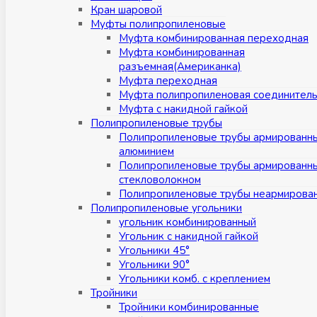
Кран шаровой
Муфты полипропиленовые
Муфта комбинированная переходная
Муфта комбинированная
разъемная(Американка)
Муфта переходная
Муфта полипропиленовая соединител
Муфта с накидной гайкой
Полипропиленовые трубы
Полипропиленовые трубы армированн
алюминием
Полипропиленовые трубы армированн
стекловолокном
Полипропиленовые трубы неармирова
Полипропиленовые угольники
угольник комбинированный
Угольник с накидной гайкой
Угольники 45°
Угольники 90°
Угольники комб. с креплением
Тройники
Тройники комбинированные