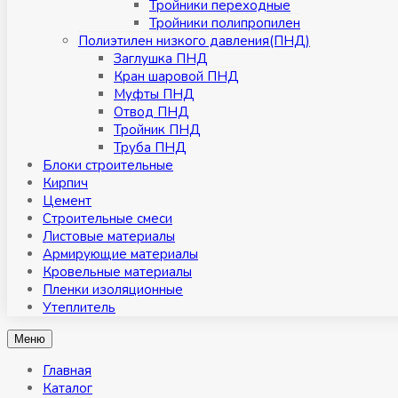
Тройники переходные
Тройники полипропилен
Полиэтилен низкого давления(ПНД)
Заглушка ПНД
Кран шаровой ПНД
Муфты ПНД
Отвод ПНД
Тройник ПНД
Труба ПНД
Блоки строительные
Кирпич
Цемент
Строительные смеси
Листовые материалы
Армирующие материалы
Кровельные материалы
Пленки изоляционные
Утеплитель
Меню
Главная
Каталог