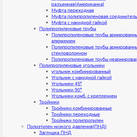
разъемная(Американка)
Муфта переходная
Муфта полипропиленовая соединител
Муфта с накидной гайкой
Полипропиленовые трубы
Полипропиленовые трубы армированн
алюминием
Полипропиленовые трубы армированн
стекловолокном
Полипропиленовые трубы неармирова
Полипропиленовые угольники
угольник комбинированный
Угольник с накидной гайкой
Угольники 45°
Угольники 90°
Угольники комб. с креплением
Тройники
Тройники комбинированные
Тройники переходные
Тройники полипропилен
Полиэтилен низкого давления(ПНД)
Заглушка ПНД