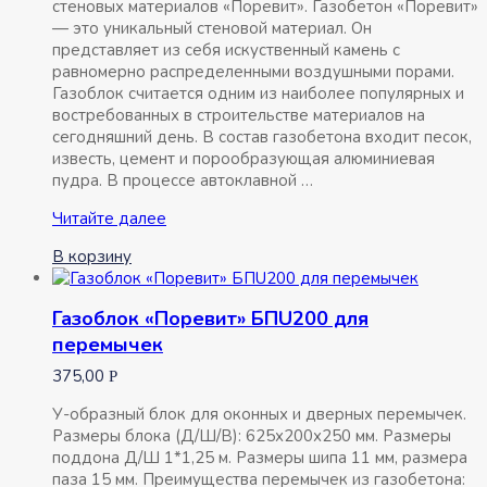
стеновых материалов «Поревит». Газобетон «Поревит»
— это уникальный стеновой материал. Он
представляет из себя искуственный камень с
равномерно распределенными воздушными порами.
Газоблок считается одним из наиболее популярных и
востребованных в строительстве материалов на
сегодняшний день. В состав газобетона входит песок,
известь, цемент и порообразующая алюминиевая
пудра. В процессе автоклавной …
Газоблок
Читайте далее
«Поревит»
В корзину
БП200
Газоблок «Поревит» БПU200 для
перемычек
375,00
Р
У-образный блок для оконных и дверных перемычек.
Размеры блока (Д/Ш/В): 625х200х250 мм. Размеры
поддона Д/Ш 1*1,25 м. Размеры шипа 11 мм, размера
паза 15 мм. Преимущества перемычек из газобетона: