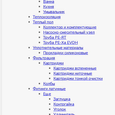
Ванна
Кухня
Умывальник
Теплоизоляция
Теплый пол
Коллектор и комплектующие
Насосно-смесительный узел
Труба PE-RT
Труба PE-Xa EVOH
Уплотнительные материалы
Прокладки силиконовые
Фильтрация
Картриджи
Картриджи вспененные
Картриджи ниточные
Картриджи тонкой очистки
Колбы
Фитинги латунные
Eщe
Заглушка
Контргайка
Уголок
Удлинитель