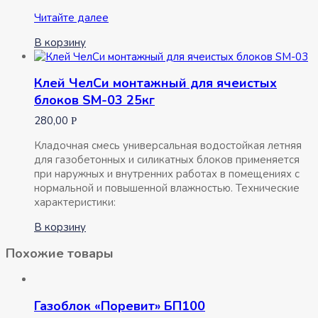
Цемент
Читайте далее
35кг
В корзину
ЦЕМ
I
42,5Н
Клей ЧелСи монтажный для ячеистых
Сухоложскцемент
блоков SM-03 25кг
280,00
Р
Кладочная смесь универсальная водостойкая летняя
для газобетонных и силикатных блоков применяется
при наружных и внутренних работах в помещениях с
нормальной и повышенной влажностью. Технические
характеристики:
В корзину
Похожие товары
Газоблок «Поревит» БП100