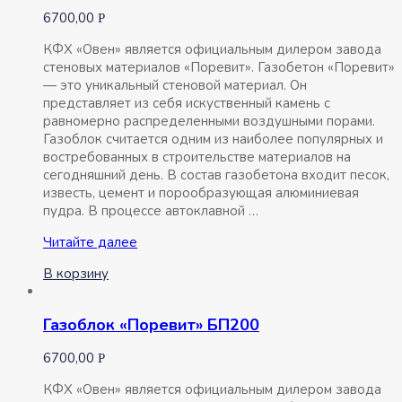
6700,00
Р
КФХ «Овен» является официальным дилером завода
стеновых материалов «Поревит». Газобетон «Поревит»
— это уникальный стеновой материал. Он
представляет из себя искуственный камень с
равномерно распределенными воздушными порами.
Газоблок считается одним из наиболее популярных и
востребованных в строительстве материалов на
сегодняшний день. В состав газобетона входит песок,
известь, цемент и порообразующая алюминиевая
пудра. В процессе автоклавной …
Газоблок
Читайте далее
«Поревит»
В корзину
БП100
Газоблок «Поревит» БП200
6700,00
Р
КФХ «Овен» является официальным дилером завода