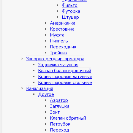
Фильтр
Футорка
Штуцер
Американка
Крестовина
Муфта
Ниппель
Переходник
Тройник
Запорно-регулир. арматура
Задвижка чугунная
Клапан балансировочный
Краны шаровые латунные
Краны шаровые стальные
Канализация
Другое
Аэратор
Заглушкa
Зонт
Клапан обратный
Патрубок
Переход