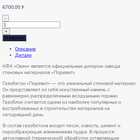
6700,00
Р
-
Количество
товара
+
Газоблок
В корзину
«Поревит»
Описание
БП150
Детали
КФХ «Овен» является официальным дилером завода
стеновых материалов «Поревит».
Газобетон «Поревит» — это уникальный стеновой материал.
Он представляет из себя искуственный камень с
равномерно распределенными воздушными порами.
Газоблок считается одним из наиболее популярных и
востребованных в строительстве материалов на
сегодняшний день.
В состав газобетона входит песок, известь, цемент и
порообразующая алюминиевая пудра. В процессе
автоклавной (термической) обработки оставляющие